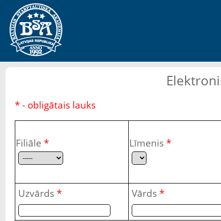
Elektroni
* - obligātais lauks
Filiāle
*
Līmenis
*
Uzvārds
*
Vārds
*