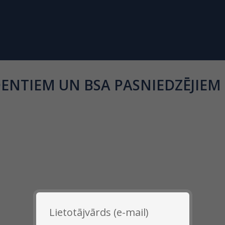
DENTIEM UN BSA PASNIEDZĒJIEM
Lietotājvārds (e-mail)